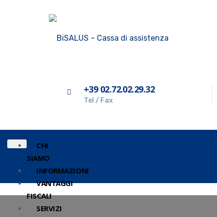
+39 02.72.02.29.32
Tel / Fax
CHI
SIAMO
INFORMAZIONI
VANTAGGI
FISCALI
SERVIZI