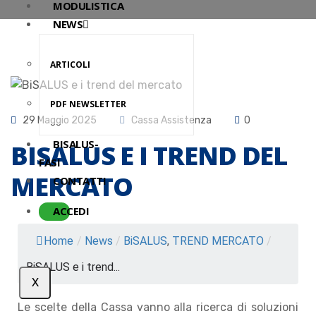
MODULISTICA
NEWS
ARTICOLI
PDF NEWSLETTER
29 Maggio 2025
Cassa Assistenza
0
BISALUS-
BISALUS E I TREND DEL
FASI
MERCATO
CONTATTI
ACCEDI
Home
/
News
/
BiSALUS
,
TREND MERCATO
/
BiSALUS e i trend...
X
Le scelte della Cassa vanno alla ricerca di soluzioni