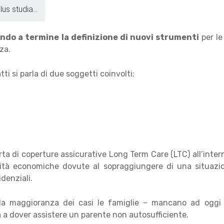
us studia...
ndo a termine la definizione di nuovi strumenti
per le
za.
ti si parla di due soggetti coinvolti:
rta di coperture assicurative Long Term Care (LTC) all’intern
sità economiche dovute al sopraggiungere di una situazi
denziali.
a maggioranza dei casi le famiglie – mancano ad oggi 
 a dover assistere un parente non autosufficiente.