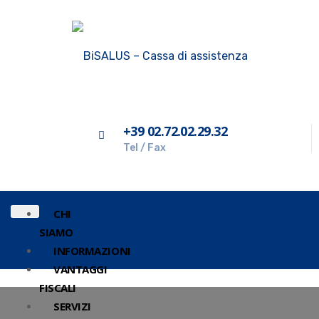
+39 02.72.02.29.32
Tel / Fax
CHI
SIAMO
INFORMAZIONI
VANTAGGI
FISCALI
SERVIZI