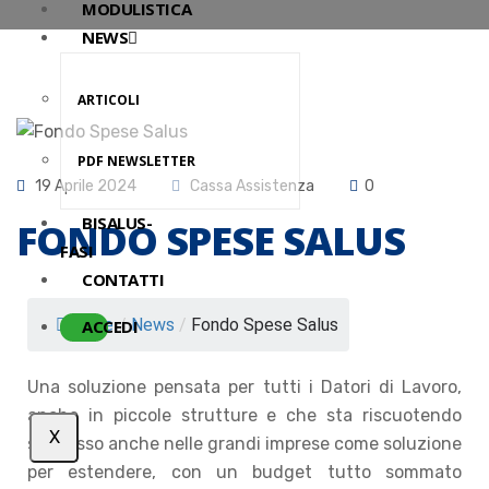
MODULISTICA
NEWS
ARTICOLI
PDF NEWSLETTER
19 Aprile 2024
Cassa Assistenza
0
BISALUS-
FONDO SPESE SALUS
FASI
CONTATTI
Home
/
News
/
Fondo Spese Salus
ACCEDI
Una soluzione pensata per tutti i Datori di Lavoro,
anche in piccole strutture e che sta riscuotendo
X
successo anche nelle grandi imprese come soluzione
per estendere, con un budget tutto sommato