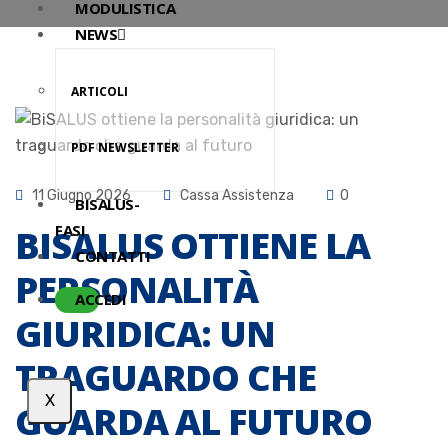
MODULISTICA
NEWS
ARTICOLI
PDF NEWSLETTER
11 Giugno 2026
Cassa Assistenza
0
BISALUS-
FASI
BISALUS OTTIENE LA
CONTATTI
PERSONALITÀ
ACCEDI
GIURIDICA: UN
TRAGUARDO CHE
X
GUARDA AL FUTURO