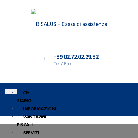
+39 02.72.02.29.32
Tel / Fax
CHI
SIAMO
INFORMAZIONI
VANTAGGI
FISCALI
SERVIZI