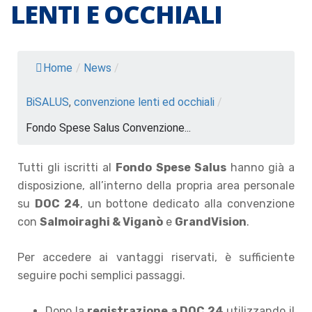
LENTI E OCCHIALI
Home
/
News
/
BiSALUS
,
convenzione lenti ed occhiali
/
Fondo Spese Salus Convenzione...
Tutti gli iscritti al
Fondo Spese Salus
hanno già a
disposizione, all’interno della propria area personale
su
DOC 24
, un bottone dedicato alla convenzione
con
Salmoiraghi & Viganò
e
GrandVision
.
Per accedere ai vantaggi riservati, è sufficiente
seguire pochi semplici passaggi.
Dopo la
registrazione a DOC 24
utilizzando il